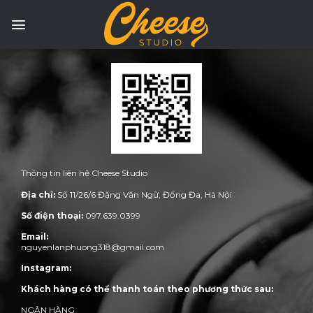
Skip
to
content
Thông tin liên hệ Cheese Studio
Địa chỉ:
Số 11/26/6 Đặng Văn Ngữ, Đống Đa, Hà Nội
Số điện thoại:
097.639.0399
Email:
nguyenlanphuong318@gmail.com
Instagram:
Khách hàng có thể thanh toán theo phương thức sau:
NGÂN HÀNG