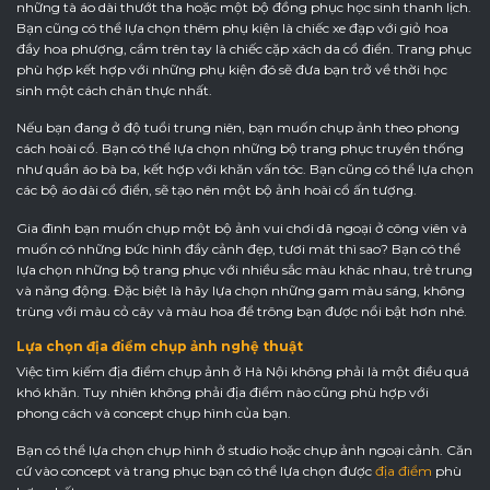
những tà áo dài thướt tha hoặc một bộ đồng phục học sinh thanh lịch.
Bạn cũng có thể lựa chọn thêm phụ kiện là chiếc xe đạp với giỏ hoa
đầy hoa phượng, cầm trên tay là chiếc cặp xách da cổ điển. Trang phục
phù hợp kết hợp với những phụ kiện đó sẽ đưa bạn trở về thời học
sinh một cách chân thực nhất.
Nếu bạn đang ở độ tuổi trung niên, bạn muốn chụp ảnh theo phong
cách hoài cổ. Bạn có thể lựa chọn những bộ trang phục truyền thống
như quần áo bà ba, kết hợp với khăn vấn tóc. Bạn cũng có thể lựa chọn
các bộ áo dài cổ điển, sẽ tạo nên một bộ ảnh hoài cổ ấn tượng.
Gia đình bạn muốn chụp một bộ ảnh vui chơi dã ngoại ở công viên và
muốn có những bức hình đầy cảnh đẹp, tươi mát thì sao? Bạn có thể
lựa chọn những bộ trang phục với nhiều sắc màu khác nhau, trẻ trung
và năng động. Đặc biệt là hãy lựa chọn những gam màu sáng, không
trùng với màu cỏ cây và màu hoa để trông bạn được nổi bật hơn nhé.
Lựa chọn địa điểm chụp ảnh nghệ thuật
Việc tìm kiếm địa điểm chụp ảnh ở Hà Nội không phải là một điều quá
khó khăn. Tuy nhiên không phải địa điểm nào cũng phù hợp với
phong cách và concept chụp hình của bạn.
Bạn có thể lựa chọn chụp hình ở studio hoặc chụp ảnh ngoại cảnh. Căn
cứ vào concept và trang phục bạn có thể lựa chọn được
địa điểm
phù