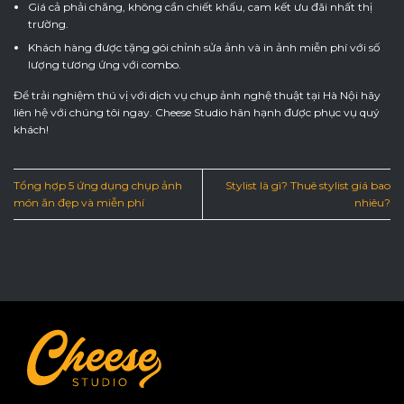
Giá cả phải chăng, không cần chiết khấu, cam kết ưu đãi nhất thị
trường.
Khách hàng được tặng gói chỉnh sửa ảnh và in ảnh miễn phí với số
lượng tương ứng với combo.
Để trải nghiệm thú vị với dịch vụ chụp ảnh nghệ thuật tại Hà Nội hãy
liên hệ với chúng tôi ngay. Cheese Studio hân hạnh được phục vụ quý
khách!
Tổng hợp 5 ứng dụng chụp ảnh
Stylist là gì? Thuê stylist giá bao
món ăn đẹp và miễn phí
nhiêu?