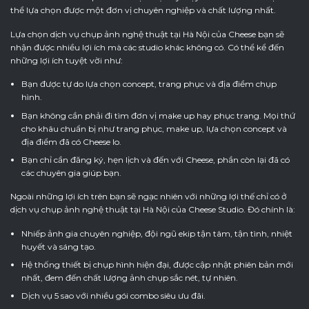
thể lựa chọn được một đơn vị chuyên nghiệp và chất lượng nhất.
Lựa chọn dịch vụ chụp ảnh nghệ thuật tại Hà Nội của Cheese bạn sẽ
nhận được nhiều lợi ích mà các studio khác không có. Có thể kể đến
những lợi ích tuyệt vời như:
Bạn được tự do lựa chọn concept, trang phục và địa điểm chụp
hình.
Bạn không cần phải đi tìm đơn vị make up hay phục trang. Mọi thứ
cho khâu chuẩn bị như trang phục, make up, lựa chọn concept và
địa điểm đã có Cheese lo.
Bạn chỉ cần đăng ký, hẹn lịch và đến với Cheese, phần còn lại đã có
các chuyên gia giúp bạn.
Ngoài những lợi ích trên bạn sẽ ngạc nhiên với những lợi thế chỉ có ở
dịch vụ chụp ảnh nghệ thuật tại Hà Nội của Cheese Studio. Đó chính là:
Nhiếp ảnh gia chuyên nghiệp, đội ngũ ekip tận tâm, tận tình, nhiệt
huyết và sáng tạo.
Hệ thống thiết bị chụp hình hiện đại, được cập nhật phiên bản mới
nhất, đem đến chất lượng ảnh chụp sắc nét, tự nhiên.
Dịch vụ 5 sao với nhiều gói combo siêu ưu đãi.