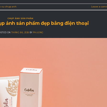
h vu chup anh
Leave a com
CHỤP ẢNH SẢN PHẨM
p ảnh sản phẩm đẹp bằng điện thoại
OSTED ON
THÁNG 8 6, 2026
BY
PHƯƠNG