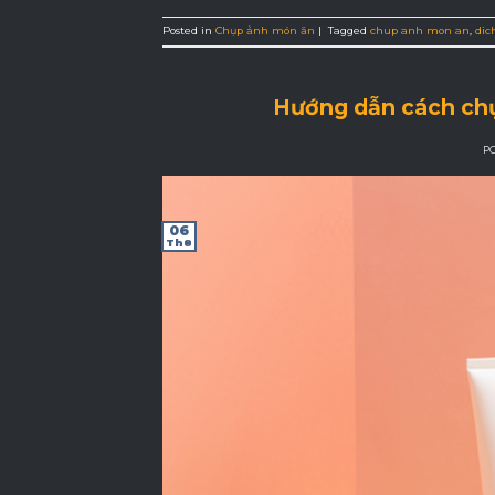
Posted in
Chụp ảnh món ăn
|
Tagged
chup anh mon an
,
dic
Hướng dẫn cách chụ
P
06
Th8