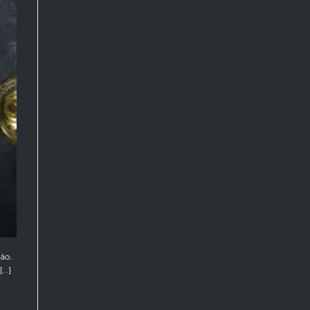
áo.
[…]