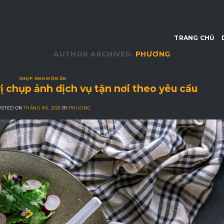
TRANG CHỦ
AUTHOR ARCHIVES:
PHƯƠNG
CHỤP ẢNH MÓN ĂN
ị chụp ảnh dịch vụ tận nơi theo yêu cầu
OSTED ON
THÁNG 8 6, 2026
BY
PHƯƠNG