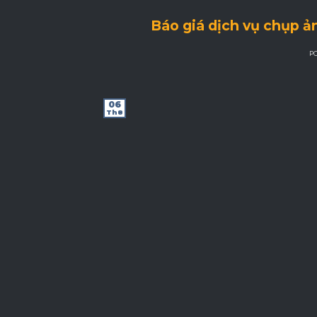
Báo giá dịch vụ chụp ả
P
06
Th8