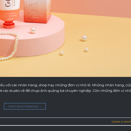
ếu với các nhãn hàng, shop hay những đơn vị nhỏ lẻ. Những nhãn hàng, cử
huê các studio về để chụp ảnh quảng bá chuyên nghiệp. Còn những đơn vị nhỏ
CONTINUE READING
→
Leave a com