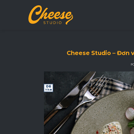
Skip
to
content
Cheese Studio – Đơn v
P
06
Th8