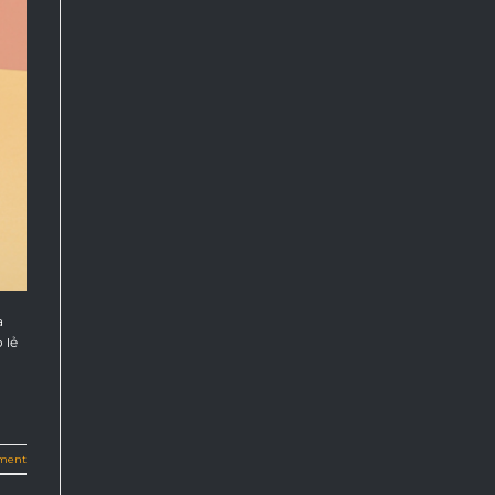
a
 lẻ
ment