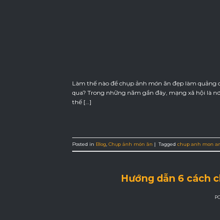
Làm thế nào để chụp ảnh món ăn đẹp làm quảng cá
qua? Trong những năm gần đây, mạng xã hội là nơi 
thế […]
Posted in
Blog
,
Chụp ảnh món ăn
|
Tagged
chup anh mon a
Hướng dẫn 6 cách c
P