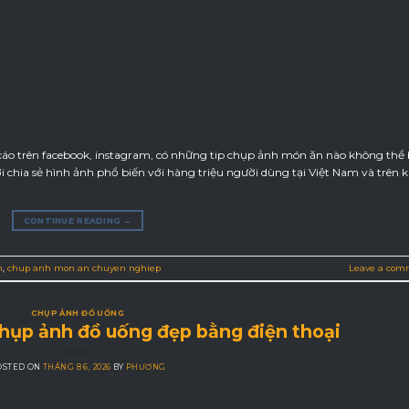
o trên facebook, instagram, có những tip chụp ảnh món ăn nào không thể
chia sẻ hình ảnh phổ biến với hàng triệu người dùng tại Việt Nam và trên 
CONTINUE READING
→
n
,
chup anh mon an chuyen nghiep
Leave a com
CHỤP ẢNH ĐỒ UỐNG
hụp ảnh đồ uống đẹp bằng điện thoại
OSTED ON
THÁNG 8 6, 2026
BY
PHƯƠNG