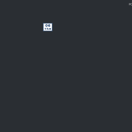
P
06
Th8