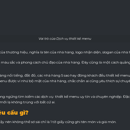
Vai trò của Dịch vụ thiết kế menu
của thương hiệu, nghĩa là tên của nhà hàng, logo nhận diện, slogan của nh
màu sắc và phong cách chủ đạo của nhà hàng. Đây cũng là một cách quảng
àng nổi tiếng, đắt đỏ, các nhà hàng 5 sao hay đông khách đều thiết kế men
enu được ví như bộ mặt của nhà hàng, chắc chắn ai cũng yêu thích sự chuy
ông ngừng tìm kiếm các dịch vụ thiết kế menu uy tín và chuyên nghiệp. Đặc 
ới lạ không trùng với bất cứ ai.
u cầu gì?
ậy nên không thể sơ sài chỉ là 1 tờ giấy cứng ghi tên món và giá món.