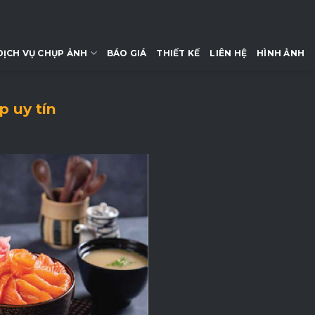
DỊCH VỤ CHỤP ẢNH
BÁO GIÁ
THIẾT KẾ
LIÊN HỆ
HÌNH ẢNH
p uy tín