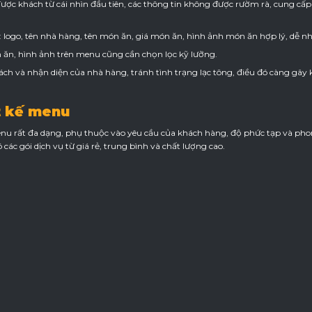
 được khách từ cái nhìn đầu tiên, các thông tin không được rườm rà, cung c
 logo, tên nhà hàng, tên món ăn, giá món ăn, hình ảnh món ăn hợp lý, dễ nhì
ăn, hình ảnh trên menu cũng cần chọn lọc kỹ lưỡng.
ch và nhận diện của nhà hàng, tránh tình trạng lạc tông, điều đó càng gâ
ết kế menu
 menu rất đa dạng, phụ thuộc vào yêu cầu của khách hàng, độ phức tạp và 
các gói dịch vụ từ giá rẻ, trung bình và chất lượng cao.