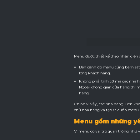
Menu được thiết kế theo nhận diện 
Bên cạnh đó menu cũng bám sát 
lòng khách hàng.
Không phải tình cờ mà các nhà h
Ngoài không gian cửa hàng thì m
hàng.
Chính vì vậy, các nhà hàng luôn kh
chủ nhà hàng và tạo ra cuốn menu m
Menu gồm những yê
Vì menu có vai trò quan trọng như v