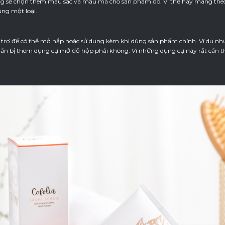
g sẽ chọn thêm màu sắc và mẫu mã cho sản phẩm đó. Vì thế hãy mang theo
ng một loại.
 trợ để có thể mở nắp hoặc sử dụng kèm khi dùng sản phẩm chính. Ví dụ nh
n bị thêm dụng cụ mở đồ hộp phải không. Vì những dụng cụ này rất cần thi