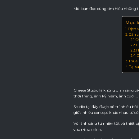
Mời bạn đọc cùng tìm hiểu những th
Mục l
Dịch 
Cần c
C
C
H
C
Thuê 
Tại s
Cheese Studio là không gian sáng 
thời trang, ảnh kỷ niệm, ảnh cưới,…
Studio tại đây được bố trí nhiều bối
giữa nhiều concept khác nhau từ cổ
Với ánh sáng tự nhiên tốt và thiết
cho riêng mình.