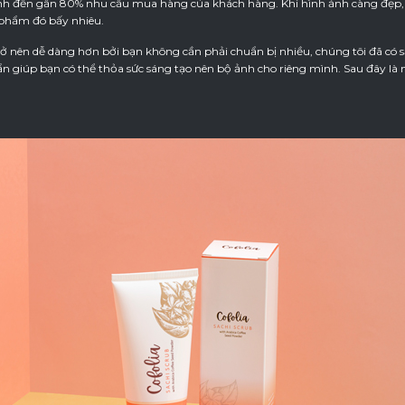
nh đến gần 80% nhu cầu mua hàng của khách hàng. Khi hình ảnh càng đẹp,
phẩm đó bấy nhiêu.
trở nên dễ dàng hơn bởi bạn không cần phải chuẩn bị nhiều, chúng tôi đã c
 giúp bạn có thể thỏa sức sáng tạo nên bộ ảnh cho riêng mình. Sau đây là 