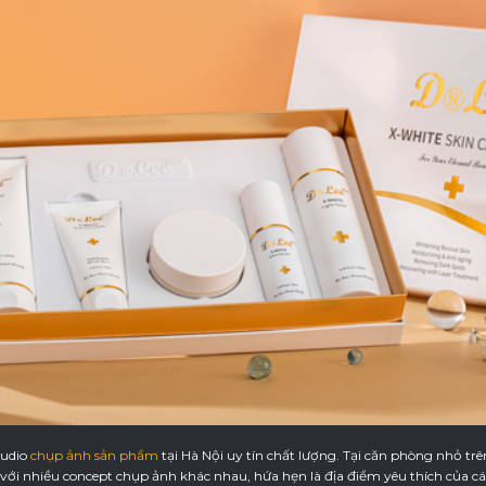
tudio
chụp ảnh sản phẩm
tại Hà Nội uy tín chất lượng. Tại căn phòng nhỏ t
p với nhiều concept chụp ảnh khác nhau, hứa hẹn là địa điểm yêu thích của 