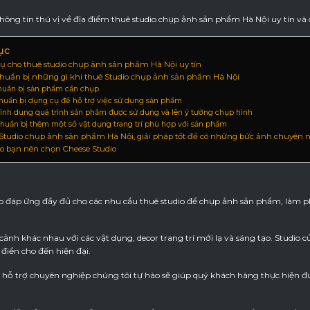
ông tin thú vị về địa điểm thuê studio chụp ảnh sản phẩm Hà Nội uy tín và
ục
vụ cho thuê studio chụp ảnh sản phẩm Hà Nội uy tín
huẩn bị những gì khi thuê Studio chụp ảnh sản phẩm Hà Nội
huẩn bị sản phẩm cần chụp
huẩn bị dụng cụ để hỗ trợ việc sử dụng sản phẩm
ình dung quá trình sản phẩm được sử dụng và lên ý tưởng chụp hình
huẩn bị thêm một số vật dụng trang trí phù hợp với sản phẩm
Studio chụp ảnh sản phẩm Hà Nội, giải pháp tốt để có những bức ảnh chuyên 
ao bạn nên chọn Cheese Studio
tạo đáp ứng đầy đủ cho các nhu cầu thuê studio để chụp ảnh sản phẩm, làm
 cảnh khác nhau với các vật dụng, decor trang trí mới lạ và sáng tạo. Studio c
 điển cho đến hiện đại.
 bị hỗ trợ chuyên nghiệp chúng tôi tự hào sẽ giúp quý khách hàng thực hiện