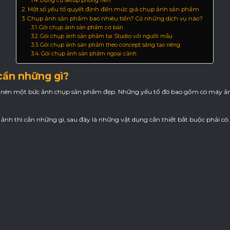
Dụng cụ setup phông nền
Một số yếu tố quyết định đến mức giá chụp ảnh sản phẩm
Chụp ảnh sản phẩm bao nhiêu tiền? Có những dịch vụ nào?
Gói chụp ảnh sản phẩm cơ bản
Gói chụp ảnh sản phẩm tại Studio với người mẫu
Gói chụp ảnh sản phẩm theo concept sáng tạo riêng
Gói chụp ảnh sản phẩm ngoại cảnh
cần những gì?
tạo nên một bức ảnh chụp sản phẩm đẹp. Những yếu tố đó bao gồm có máy ản
ảnh thì cần những gì, sau đây là những vật dụng cần thiết bắt buộc phải có