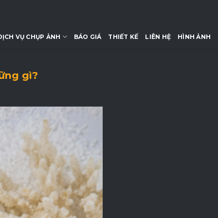
DỊCH VỤ CHỤP ẢNH
BÁO GIÁ
THIẾT KẾ
LIÊN HỆ
HÌNH ẢNH
ững gì?