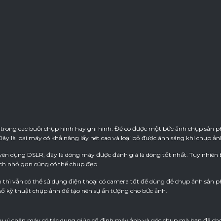
 trong các buổi chụp hình hay ghi hình. Để có được một bức ảnh chụp sản 
y là loại máy có khả năng lấy nét cao và loại bỏ được ánh sáng khi chụp ản
ên dụng DSLR, đây là dòng máy được đánh giá là dòng tốt nhất. Tuy nhiên 
ch nhỏ gọn cũng có thể chụp đẹp.
thì vẫn có thể sử dụng điện thoại có camera tốt để dùng để chụp ảnh sản p
số kỹ thuật chụp ảnh để tạo nên sự ấn tượng cho bức ảnh.
ếu vì chân máy có tác dụng giúp cố định máy ảnh và góc chụp mà bạn đã chọ