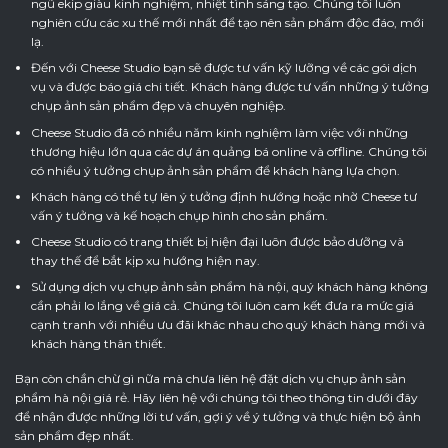
ngũ ekip giàu kinh nghiệm, nhiệt tình sáng tạo. Chúng tôi luôn
nghiên cứu các xu thế mới nhất để tạo nên sản phẩm độc đáo, mới
lạ.
Đến với Cheese Studio bạn sẽ được tư vấn kỹ lưỡng về các gói dịch
vụ và được báo giá chi tiết. Khách hàng được tư vấn những ý tưởng
chụp ảnh sản phẩm đẹp và chuyên nghiệp.
Cheese Studio đã có nhiều năm kinh nghiệm làm việc với những
thương hiệu lớn qua các dự án quảng bá online và offline. Chúng tôi
có nhiều ý tưởng chụp ảnh sản phẩm để khách hàng lựa chọn.
Khách hàng có thể tự lên ý tưởng định hướng hoặc nhờ Cheese tư
vấn ý tưởng và kế hoạch chụp hình cho sản phẩm.
Cheese Studio có trang thiết bị hiện đại luôn được bảo dưỡng và
thay thế để bắt kịp xu hướng hiện nay.
Sử dụng dịch vụ chụp ảnh sản phẩm hà nội, quý khách hàng không
cần phải lo lắng về giá cả. Chúng tôi luôn cam kết đưa ra mức giá
cạnh tranh với nhiều ưu đãi khác nhau cho quý khách hàng mới và
khách hàng thân thiết.
Bạn còn chần chừ gì nữa mà chưa liên hệ đặt dịch vụ chụp ảnh sản
phẩm hà nội giá rẻ. Hãy liên hệ với chúng tôi theo thông tin dưới đây
để nhận được những lời tư vấn, gợi ý về ý tưởng và thực hiện bộ ảnh
sản phẩm đẹp nhất.