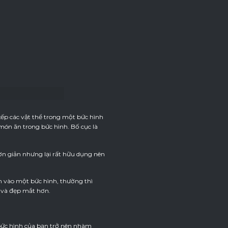
xếp các vật thể trong một bức hình
món ăn trong bức hình. Bố cục là
ơn giản nhưng lại rất hữu dụng nên
ìn vào một bức hình, thường thì
g và đẹp mắt hơn.
bức hình của bạn trở nên nhàm