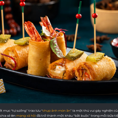
t mục “tự sướng” trào lưu “
chụp ảnh món ăn
” là một thú vui gây nghiện củ
hia sẻ lên
mạng xã hội
đã trở thành một khâu “bắt buộc” trong mỗi bữa ti