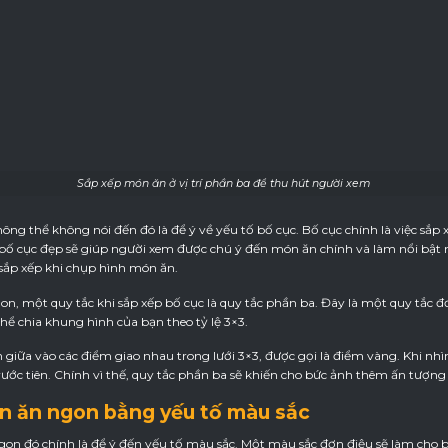
Sắp xếp món ăn ở vị trí phần ba để thu hút người xem
g thể không nói đến đó là để ý về yếu tố bố cục. Bố cục chính là việc sắp 
t bố cục đẹp sẽ giúp người xem được chú ý đến món ăn chính và làm nổi bật 
sắp xếp khi chụp hình món ăn.
n, một quy tắc khi sắp xếp bố cục là quy tắc phần ba. Đây là một quy tắc đ
hể chia khung hình của bạn theo tỷ lệ 3×3.
 giữa vào các điểm giao nhau trong lưới 3×3, được gọi là điểm vàng. Khi nh
ước tiên. Chính vì thế, quy tắc phần ba sẽ khiến cho bức ảnh thêm ấn tượn
n ăn ngon bằng yếu tố màu sắc
on đó chính là để ý đến yếu tố màu sắc. Một màu sắc đơn điệu sẽ làm cho 