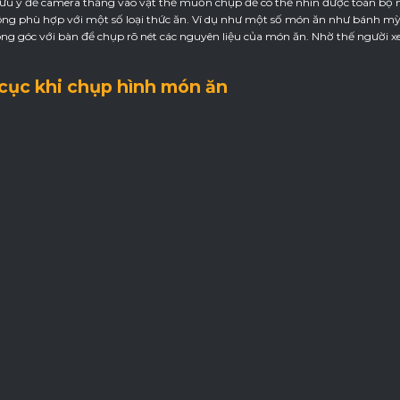
lưu ý để camera thẳng vào vật thể muốn chụp để có thể nhìn được toàn bộ 
hông phù hợp với một số loại thức ăn. Ví dụ như một số món ăn như bánh m
g góc với bàn để chụp rõ nét các nguyên liệu của món ăn. Nhờ thế người xe
ố cục khi chụp hình món ăn