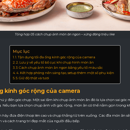
Tổng hợp 05 cách chụp ảnh món ăn ngon – xứng đáng triệu like
Mục lục
1. Tận dụng tối đa ống kính góc rộng của camera
2. Lưu ý về yếu tố bố cục khi chụp hình món ăn
3. Cách chụp ảnh món ăn ngon bằng yếu tố màu sắc
4. Kết hợp phông nền sáng tạo, setup thêm một số phụ kiện
5. Giữ độ thật và tươi
ng kính góc rộng của camera
hú ý đến góc chụp. Một sai lầm khi chụp ảnh món ăn đó là lựa chọn sai góc 
g. Nếu bạn lựa chọn chụp ảnh với góc rộng, món ăn có thể nằm gọn trong 
 hãy đưa điện thoại lên cao và chụp thẳng từ trên xuống. Các đĩa món ăn sẽ
n và cách trang trí đẹp mắt của người đầu bếp.