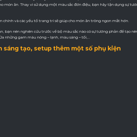
cho món ăn. Thay vì sử dụng một màu sắc đơn điệu, bạn hãy tận dụng sự tư
 chính và các yếu tố trang trí sẽ giúp cho món ăn trông ngon mắt hơn.
ăn, bạn nên nghiên cứu trước về bộ màu sắc nào có sự tương phản để tạo n
iữa những gam màu nóng – lạnh, màu sáng – tối,…
n sáng tạo, setup thêm một số phụ kiện