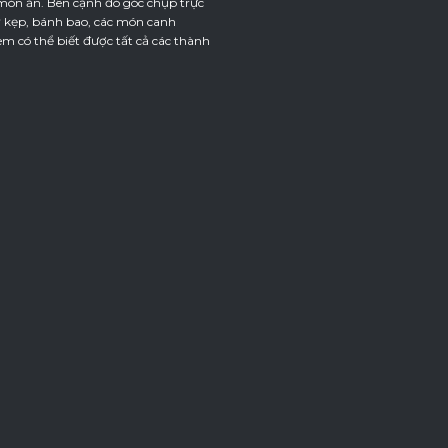
món ăn. Bên cạnh đó góc chụp trực
ỳ kẹp, bánh bao, các món canh
m có thể biết được tất cả các thành