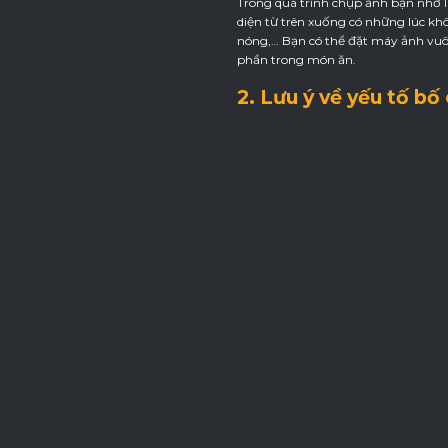
Trong quá trình chụp ảnh bạn nhớ 
diện từ trên xuống có những lúc k
nóng,… Bạn có thể đặt máy ảnh vuôn
phần trong món ăn.
2. Lưu ý về yếu tố b