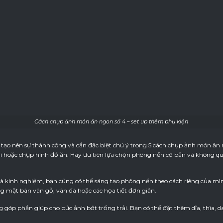
Cách chụp ảnh món ăn ngon số 4 – set up thêm phụ kiện
tạo nên sự thành công và cần đặc biệt chú ý trong 5 cách chụp ảnh món ăn
rí hoặc chụp hình đồ ăn. Hãy ưu tiên lựa chọn phông nền cơ bản và không qu
à kinh nghiệm, bạn cũng có thể sáng tạo phông nền theo cách riêng của mình
ng mặt bàn vân gỗ, vân đá hoặc các họa tiết đơn giản.
góp phần giúp cho bức ảnh bớt trống trải. Bạn có thể đặt thêm dĩa, thìa, da