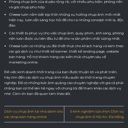
Phòng chụp ảnh của studio rộng rãi, với nhiều phụ kiện, phông nền
và góc chụp phù hợp.
Cheese luôn nắm bắt kịp thời những xu hướng chụp ảnh mới nhất
hiện nay, luôn sẵn sàng học hỏi để cho ra những concept mới lạ, độc
đáo.
Các thiết bị phục vụ cho việc chụp ảnh, quay phim, ánh sáng, phông
nền luôn được ưu tiên đầu tư để cho ra sản phẩm chất lượng nhất.
Cheese luôn có những ưu đãi thiết thực cho khách hàng và kèm theo
các gói dịch vụ như thiết kế banner, thiết kế landing page, website
bán hàng. Hỗ trợ khách hàng các kiến thức chuyên sâu về
marketing online.
Để việc kinh doanh thời trang của bạn được thuận lợi và phát triển,
hãy tìm đến các dịch vụ chụp ảnh mẫu quần áo thời trang chuyên
nghiệp. Để có những bức ảnh quảng cáo chuyên nghiệp với giá cả phải
chăng bạn có thể liên hệ ngay với chúng tôi để tham khảo các dịch vụ
nhé. Cảm ơn bạn đã quan tâm theo dõi.
Dịch vụ chụp ảnh tại nhà dành cho
5 kinh nghiệm lựa chọn Dịch vụ
các shop bán hàng online
chụp ảnh ở Hội An, Đà Nẵng