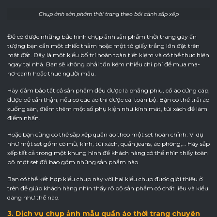
Chụp ảnh sản phẩm thời trang theo bối cảnh sắp xếp
Để có được những bức hình chụp ảnh sản phẩm thời trang gây ấn
tượng bạn cần một chiếc thảm hoặc một tờ giấy trắng lớn đặt trên
mặt đất. Đây là một kiểu bố trí hoàn toàn tiết kiệm và có thể thực hiện
ngay tại nhà. Bạn sẽ không phải tốn kém nhiều chi phí để mua ma-
nơ-canh hoặc thuê người mẫu.
Hãy đảm bảo tất cả sản phẩm đều được là phẳng phiu, cổ áo cứng cáp,
được bẻ cẩn thận, nếu có cúc áo thì được cài toàn bộ. Bạn có thể trải áo
xuống sàn, điểm thêm một số phụ kiện như kính mát, túi xách để làm
điểm nhấn.
Hoặc bạn cũng có thể sắp xếp quần áo theo một set hoàn chỉnh. Ví dụ
như một set gồm có mũ, kính, túi xách, quần jeans, áo phông,… Hãy sắp
xếp tất cả trong một khung hình để khách hàng có thể nhìn thấy toàn
bộ một set đồ bao gồm những sản phẩm nào.
Bạn có thể kết hợp kiểu chụp này với hai kiểu chụp được giới thiệu ở
trên để giúp khách hàng nhìn thấy rõ bộ sản phẩm có chất liệu và kiểu
dáng như thế nào.
3. Dịch vụ chụp ảnh mẫu quần áo thời trang chuyên