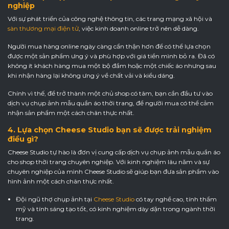
nghiệp
Với sự phát triển của công nghệ thông tin, các trang mạng xã hội và
sàn thương mại điện tử
, việc kinh doanh online trở nên dễ dàng.
Người mua hàng online ngày càng cẩn thận hơn để có thể lựa chọn
được một sản phẩm ưng ý và phù hợp với giá tiền mình bỏ ra. Đã có
không ít khách hàng mua một bộ đầm hoặc một chiếc áo nhưng sau
khi nhận hàng lại không ưng ý về chất vải và kiểu dáng.
Chính vì thế, để trở thành một chủ shop có tâm, bạn cần đầu tư vào
dịch vụ chụp ảnh mẫu quần áo thời trang, để người mua có thể cảm
nhận sản phẩm một cách chân thực nhất.
4. Lựa chọn Cheese Studio bạn sẽ được trải nghiệm
điều gì?
Cheese Studio tự hào là đơn vị cung cấp dịch vụ chụp ảnh mẫu quần áo
cho shop thời trang chuyên nghiệp. Với kinh nghiệm lâu năm và sự
chuyên nghiệp của mình Cheese Studio sẽ giúp bạn đưa sản phẩm vào
hình ảnh một cách chân thực nhất.
Đội ngũ thợ chụp ảnh tại
Cheese Studio
có tay nghề cao, tính thẩm
mỹ và tính sáng tạo tốt, có kinh nghiệm dày dặn trong ngành thời
trang.