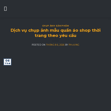
Skip
to
content
CHỤP ẢNH SẢN PHẨM
Dịch vụ chụp ảnh mẫu quần áo shop thời
trang theo yêu cầu
POSTED ON
THÁNG 8 6, 2026
BY
PHƯƠNG
06
Th8