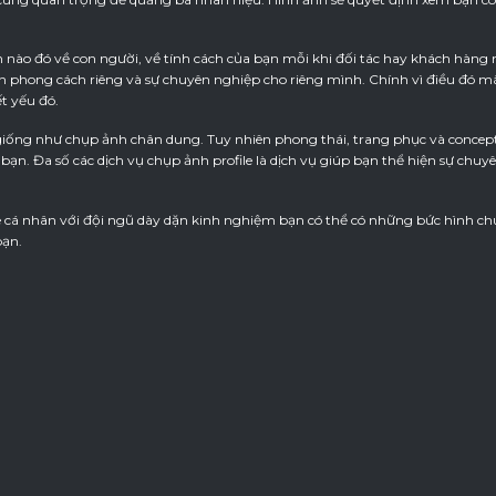
nào đó về con người, về tính cách của bạn mỗi khi đối tác hay khách hàng n
 phong cách riêng và sự chuyên nghiệp cho riêng mình. Chính vì điều đó mà
ết yếu đó.
 giống như chụp ảnh chân dung. Tuy nhiên phong thái, trang phục và conce
ạn. Đa số các dịch vụ chụp ảnh profile là dịch vụ giúp bạn thể hiện sự chu
le cá nhân với đội ngũ dày dặn kinh nghiệm bạn có thể có những bức hình c
bạn.