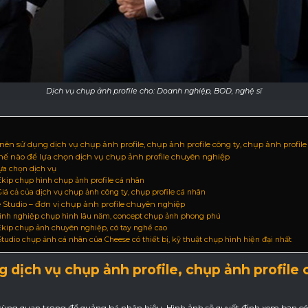
Dịch vụ chụp ảnh profile cho: Doanh nghiệp, BOD, nghệ sĩ
o nên sử dụng dịch vụ chụp ảnh profile, chụp ảnh profile công ty, chụp ảnh profil
hế nào để lựa chọn dịch vụ chụp ảnh profile chuyên nghiệp
Lựa chọn dịch vụ
 Ekip chụp hình chụp ảnh profile cá nhân
 Giá cả của dịch vụ chụp ảnh công ty, chụp profile cá nhân
e Studio – đơn vị chụp ảnh profile chuyên nghiệp
 Kinh nghiệp chụp hình lâu năm, concept chụp ảnh phong phú
 Ekip chụp ảnh chuyên nghiệp, có tay nghề cao
 Studio chụp ảnh cá nhân của Cheese có thiết bị, kỹ thuật chụp hình hiện đại nhất
g dịch vụ chụp ảnh profile, chụp ảnh profile
 cùng quan trọng để quảng bá nhân hiệu. Hình ảnh sẽ quyết định xem bạn c