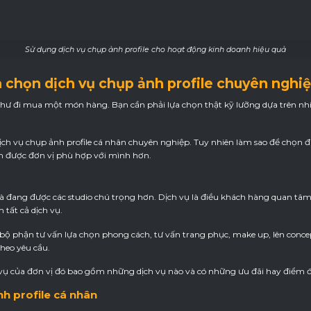
Sử dụng dịch vụ chụp ảnh profile cho hoạt động kinh doanh hiệu quả
a chọn dịch vụ chụp ảnh profile chuyên nghi
hư đi mua một món hàng. Bạn cần phải lựa chọn thật kỹ lưỡng dựa trên nhi
ịch vụ chụp ảnh profile cá nhân chuyên nghiệp. Tuy nhiên làm sao để chọn đ
ìm được đơn vị phù hợp với mình hơn.
và đang được các studio chú trọng hơn. Dịch vụ là điều khách hàng quan tâm 
 tất cả dịch vụ.
 bộ phận tư vấn lựa chọn phong cách, tư vấn trang phục, make up, lên conce
theo yêu cầu.
vụ của đơn vị đó bao gồm những dịch vụ nào và có những ưu đãi hay điểm đặ
nh profile cá nhân