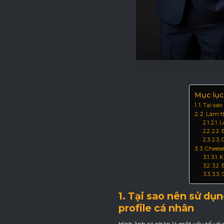
Mục lục
1. Tại sa
2. Làm t
2.1. 
2.2.
2.3.
3. Chees
3.1.
3.2.
3.3.
1. Tại sao nên sử dụn
profile cá nhân
Hình ảnh cá nhân là một yếu tố vô