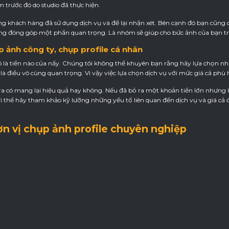
trước đó do studio đã thực hiện.
g khách hàng đã sử dụng dịch vụ và để lại nhận xét. Bên cạnh đó bạn cũng 
ũng đóng góp một phần quan trọng. Là nhóm sẽ giúp cho bức ảnh của bạn t
ụp ảnh công ty, chụp profile cá nhân
đó là tiền nào của nấy. Chúng tôi không thể khuyên bạn rằng hãy lựa chọn n
là điều vô cùng quan trọng. Vì vậy việc lựa chọn dịch vụ với mức giá cả phù
 ra có mang lại hiệu quả hay không. Nếu đã bỏ ra một khoản tiền lớn nhưng
h vì thế hãy tham khảo kỹ lưỡng những yếu tố liên quan đến dịch vụ và giá c
ơn vị chụp ảnh profile chuyên nghiệp