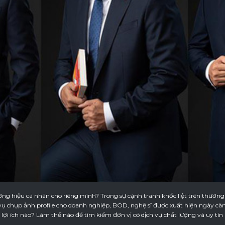
g hiệu cá nhân cho riêng mình? Trong sự cạnh tranh khốc liệt trên thương 
vụ chụp ảnh profile cho doanh nghiệp, BOD, nghệ sĩ được xuất hiện ngày càng
lợi ích nào? Làm thế nào để tìm kiếm đơn vị có dịch vụ chất lượng và uy tín