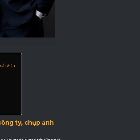
e cá nhân
 công ty, chụp ảnh
ó gây được ấn tượng tốt cũng như