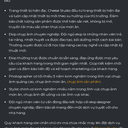
sau:
Trang thiết bị hiện đại, Cheese Studio đầu tư trang thiết bị hiện đại
và luôn cập nhật thiết bị mới theo xu hướng của thị trường. Đảm
bảo chất lượng sản phẩm được thể hiện sắc nét, không bị mờ,
truyền tải màu sắc chân thực của món ăn.
Ekip chụp ảnh chuyên nghiệp. Đội ngũ ekip là những nhân viên trẻ,
tài năng, nhiệt huyết và được đào tạo, bồi dưỡng một cách bài bản.
Thường xuyên được cử đi học tập nâng cao tay nghề và cập nhật kỹ
thuật mới.
Ekip thường trực được chuẩn bị sẵn sàng, đáp ứng được mọi yêu
cầu của khách hàng trong thời gian ngắn nhất. Giúp tiết kiệm thời
gian và đảm bảo tiến độ và kế hoạch marketing của khách hàng.
Photographer có tối thiểu 3 năm kinh nghiệm trong lĩnh vực chụp
ảnh quảng cáo, chụp ảnh món ăn,
chụp ảnh sản phẩm
.
Stylist chính có kinh nghiệm nhiều năm trong lĩnh vực chụp ảnh
món ăn, chụp ảnh đồ uống và các lĩnh vực khác.
Đội ngũ nhân viên tư vấn đông đảo kết hợp với ekip designer
chuyên nghiệp, đảm bảo sẽ mang đến một dịch vụ tuyệt vời cho
nhà hàng.
Quý khách hàng còn chần chừ chi mà chưa nhấc máy lên đặt dịch vụ