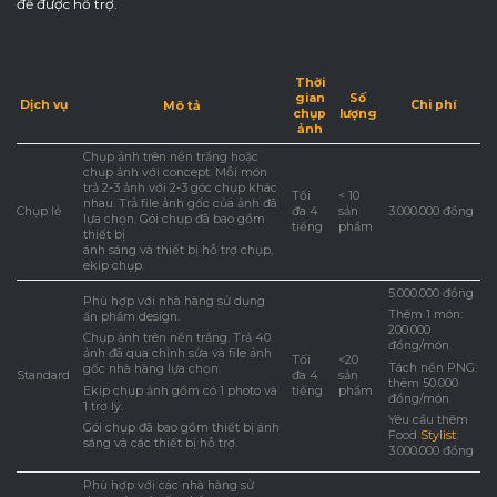
để được hỗ trợ.
Thời
gian
Số
Dịch vụ
Chi phí
Mô tả
chụp
lượng
ảnh
Chụp ảnh trên nền trắng hoặc
chụp ảnh với concept. Mỗi món
trả 2-3 ảnh với 2-3 góc chụp khác
Tối
< 10
nhau. Trả file ảnh gốc của ảnh đã
Chụp lẻ
đa 4
sản
3.000.000 đồng
lựa chọn. Gói chụp đã bao gồm
tiếng
phẩm
thiết bị
ánh sáng và thiết bị hỗ trợ chụp,
ekip chụp.
5.000.000 đồng
Phù hợp với nhà hàng sử dụng
Thêm 1 món:
ấn phẩm design.
200.000
Chụp ảnh trên nền trắng. Trả 40
đồng/món
ảnh đã qua chỉnh sửa và file ảnh
Tối
<20
Tách nền PNG:
gốc nhà hàng lựa chọn.
Standard
đa 4
sản
thêm 50.000
Ekip chụp ảnh gồm có 1 photo và
tiếng
phẩm
đồng/món
1 trợ lý.
Yêu cầu thêm
Gói chụp đã bao gồm thiết bị ánh
Food
Stylist
:
sáng và các thiết bị hỗ trợ.
3.000.000 đồng
Phù hợp với các nhà hàng sử