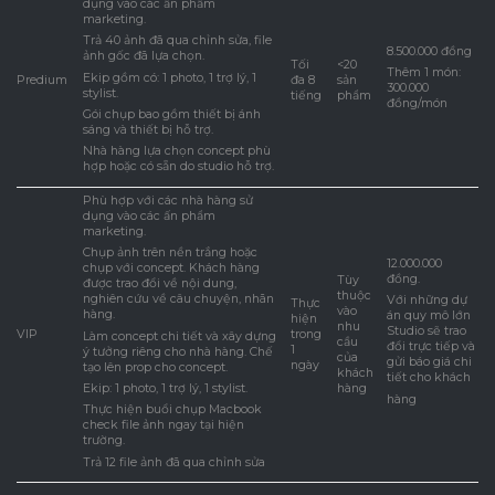
dụng vào các ấn phẩm
marketing.
Trả 40 ảnh đã qua chỉnh sửa, file
8.500.000 đồng
ảnh gốc đã lựa chọn.
Tối
<20
Thêm 1 món:
Ekip gồm có: 1 photo, 1 trợ lý, 1
Predium
đa 8
sản
300.000
stylist.
tiếng
phẩm
đồng/món
Gói chụp bao gồm thiết bị ánh
sáng và thiết bị hỗ trợ.
Nhà hàng lựa chọn concept phù
hợp hoặc có sẵn do studio hỗ trợ.
Phù hợp với các nhà hàng sử
dụng vào các ấn phẩm
marketing.
Chụp ảnh trên nền trắng hoặc
12.000.000
chụp với concept. Khách hàng
đồng.
Tùy
được trao đổi về nội dung,
thuộc
nghiên cứu về câu chuyện, nhãn
Với những dự
Thực
vào
hàng.
án quy mô lớn
hiện
nhu
Studio sẽ trao
VIP
trong
Làm concept chi tiết và xây dựng
cầu
đổi trực tiếp và
1
ý tưởng riêng cho nhà hàng. Chế
của
gửi báo giá chi
ngày
tạo lên prop cho concept.
khách
tiết cho khách
hàng
Ekip: 1 photo, 1 trợ lý, 1 stylist.
hàng
Thực hiện buổi chụp Macbook
check file ảnh ngay tại hiện
trường.
Trả 12 file ảnh đã qua chỉnh sửa