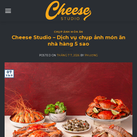
Skip
to
content
CHỤP ẢNH MÓN ĂN
Cheese Studio – Dịch vụ chụp ảnh món ăn
nhà hàng 5 sao
POSTED ON
THÁNG 7 7, 2026
BY
PHƯƠNG
07
Th7