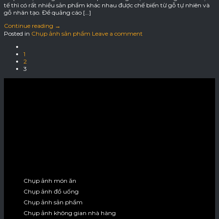
tế thì có rất nhiều sản phẩm khác nhau được chế biến từ gỗ tự nhiên và
gỗ nhân tạo. Để quảng cáo […]
Continue reading
→
Posted in
Chụp ảnh sản phẩm
Leave a comment
1
2
3
Chụp ảnh món ăn
Chụp ảnh đồ uống
Chụp ảnh sản phẩm
Chụp ảnh không gian nhà hàng