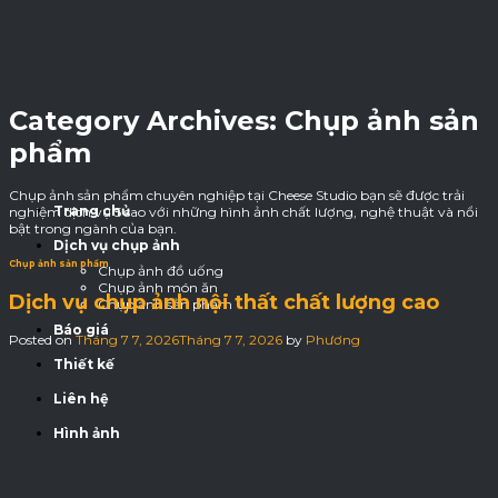
Skip
to
content
Category Archives:
Chụp ảnh sản
phẩm
Chụp ảnh sản phẩm chuyên nghiệp tại Cheese Studio bạn sẽ được trải
Trang chủ
nghiệm dịch vụ 5 sao với những hình ảnh chất lượng, nghệ thuật và nổi
bật trong ngành của bạn.
Dịch vụ chụp ảnh
Chụp ảnh sản phẩm
Chụp ảnh đồ uống
Chụp ảnh món ăn
Dịch vụ chụp ảnh nội thất chất lượng cao
Chụp ảnh sản phẩm
Báo giá
Posted on
Tháng 7 7, 2026
Tháng 7 7, 2026
by
Phương
Thiết kế
Liên hệ
Hình ảnh