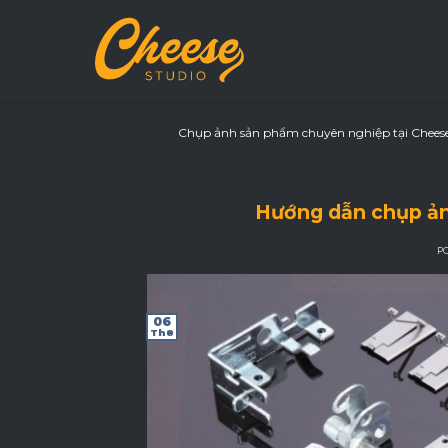
Skip
to
content
Chụp ảnh sản phẩm chuyên nghiệp tại Cheese S
Hướng dẫn chụp ản
P
06
Th8