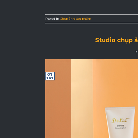
Posted in
Chụp ảnh sản phẩm
Studio chụp ả
P
07
Th7