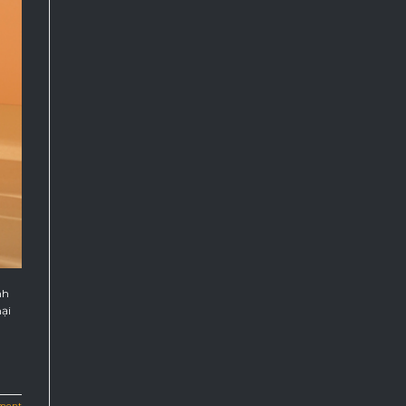
nh
ại
ment