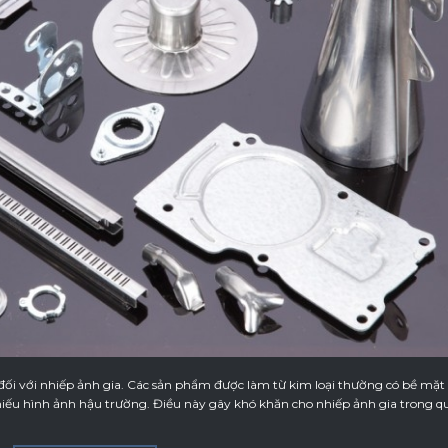
đối với nhiếp ảnh gia. Các sản phẩm được làm từ kim loại thường có bề mặt
hiếu hình ảnh hậu trường. Điều này gây khó khăn cho nhiếp ảnh gia trong q