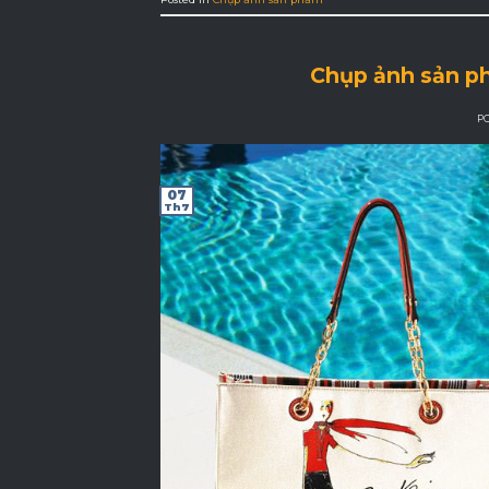
Chụp ảnh sản ph
P
07
Th7