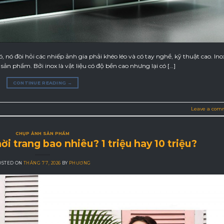
ó đòi hỏi các nhiếp ảnh gia phải khéo léo và có tay nghề, kỹ thuật cao. Inox
ản phẩm. Bởi inox là vật liệu có độ bền cao nhưng lại có […]
CONTINUE READING
→
Leave a com
CHỤP ẢNH SẢN PHẨM
 trang bao nhiêu? 1 triệu hay 10 triệu?
OSTED ON
THÁNG 7 7, 2026
BY
PHƯƠNG