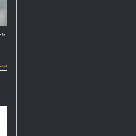
 là
ment