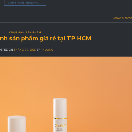
CONTINUE READING
→
Leave a com
CHỤP ẢNH SẢN PHẨM
nh sản phẩm giá rẻ tại TP HCM
OSTED ON
THÁNG 7 7, 2026
BY
PHƯƠNG