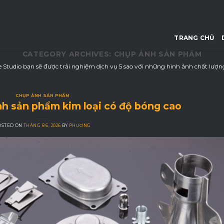
TRANG CHỦ
CATEGORY ARCHIVES:
CHỤP ẢNH SẢN PHẨM
tudio bạn sẽ được trải nghiệm dịch vụ 5 sao với những hình ảnh chất lượn
CHỤP ẢNH SẢN PHẨM
h sản phẩm kim loại có độ bóng cao
OSTED ON
THÁNG 8 6, 2026
BY
PHƯƠNG