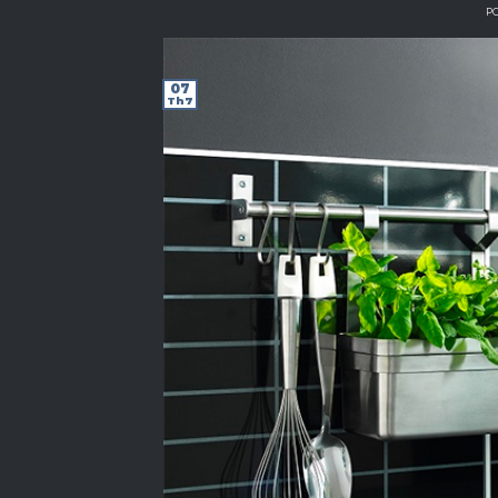
P
07
Th7