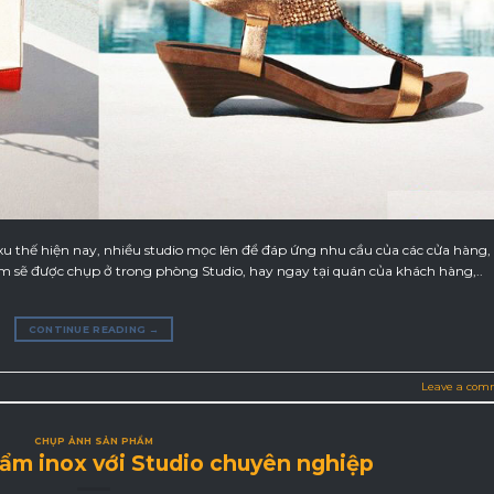
xu thế hiện nay, nhiều studio mọc lên để đáp ứng nhu cầu của các cửa hàng,
m sẽ được chụp ở trong phòng Studio, hay ngay tại quán của khách hàng,..
CONTINUE READING
→
Leave a com
CHỤP ẢNH SẢN PHẨM
ẩm inox với Studio chuyên nghiệp