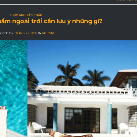
CHỤP ẢNH SẢN PHẨM
ẩm ngoài trời cần lưu ý những gì?
OSTED ON
THÁNG 7 7, 2026
BY
PHƯƠNG